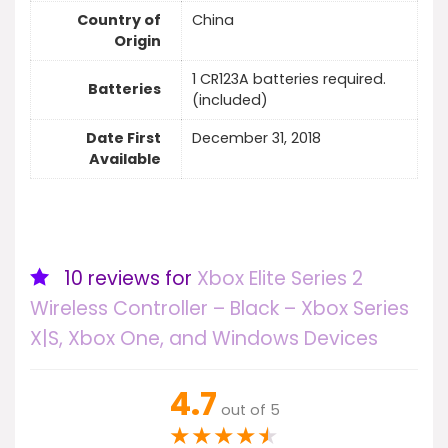
Country of
China
Origin
1 CR123A batteries required.
Batteries
(included)
Date First
December 31, 2018
Available
10 reviews for
Xbox Elite Series 2
Wireless Controller – Black – Xbox Series
X|S, Xbox One, and Windows Devices
4.7
out of 5
★
★
★
★
★