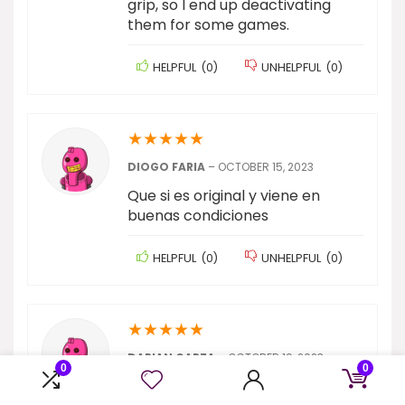
grip, so I end up deactivating
them for some games.
HELPFUL
(
0
)
UNHELPFUL
(
0
)
★
★
★
★
★
DIOGO FARIA
–
OCTOBER 15, 2023
Que si es original y viene en
buenas condiciones
HELPFUL
(
0
)
UNHELPFUL
(
0
)
★
★
★
★
★
DARIAN GARZA
–
OCTOBER 19, 2023
0
0
Apenas isso: sem igual.