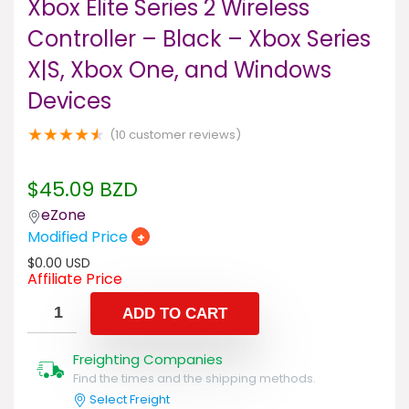
Xbox Elite Series 2 Wireless
Controller – Black – Xbox Series
X|S, Xbox One, and Windows
Devices
★
★
★
★
★
(
10
customer reviews)
$
45.09
BZD
eZone
Modified Price
+
$
0.00
USD
Affiliate Price
ADD TO CART
Freighting Companies
Find the times and the shipping methods.
Select Freight