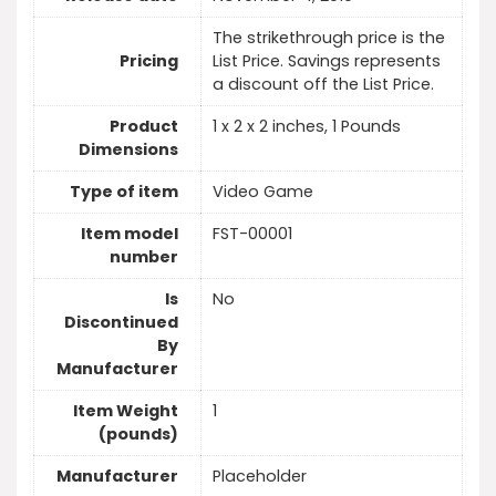
The strikethrough price is the
Pricing
List Price. Savings represents
a discount off the List Price.
Product
1 x 2 x 2 inches, 1 Pounds
Dimensions
Type of item
Video Game
Item model
FST-00001
number
Is
No
Discontinued
By
Manufacturer
Item Weight
1
(pounds)
Manufacturer
Placeholder