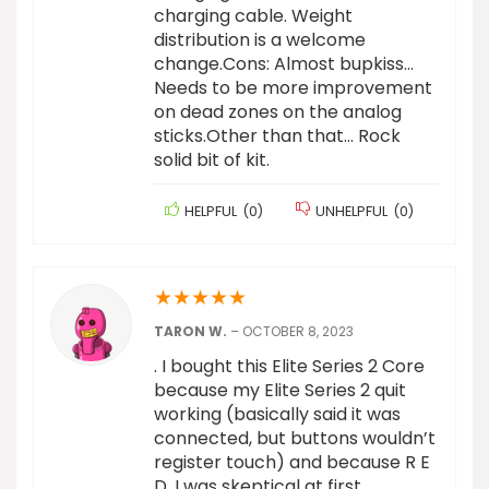
charging cable. Weight
distribution is a welcome
change.Cons: Almost bupkiss…
Needs to be more improvement
on dead zones on the analog
sticks.Other than that… Rock
solid bit of kit.
HELPFUL
(
0
)
UNHELPFUL
(
0
)
★
★
★
★
★
TARON W.
–
OCTOBER 8, 2023
. I bought this Elite Series 2 Core
because my Elite Series 2 quit
working (basically said it was
connected, but buttons wouldn’t
register touch) and because R E
D. I was skeptical at first