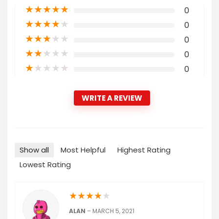
★
★
★
★
★
0
★
★
★
★
★
0
★
★
★
★
★
0
★
★
★
★
★
0
★
★
★
★
★
0
WRITE A REVIEW
Show all
Most Helpful
Highest Rating
Lowest Rating
★
★
★
★
★
ALAN
–
MARCH 5, 2021