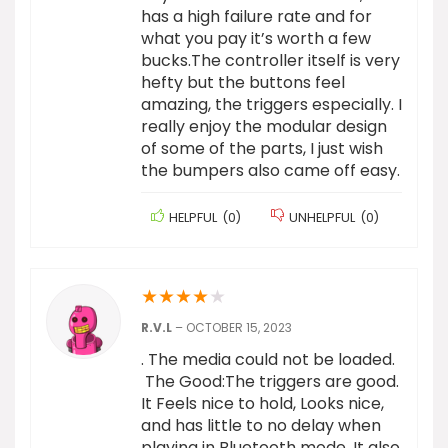
has a high failure rate and for
what you pay it’s worth a few
bucks.The controller itself is very
hefty but the buttons feel
amazing, the triggers especially. I
really enjoy the modular design
of some of the parts, I just wish
the bumpers also came off easy.
HELPFUL
(
0
)
UNHELPFUL
(
0
)
★
★
★
★
★
R.V.L
–
OCTOBER 15, 2023
. The media could not be loaded.
The Good:The triggers are good.
It Feels nice to hold, Looks nice,
and has little to no delay when
playing in Bluetooth mode. It also