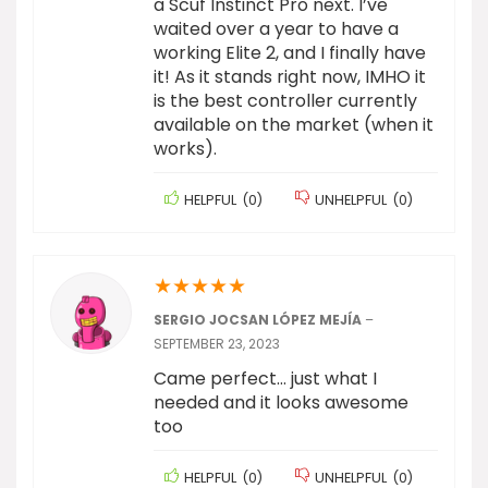
a Scuf Instinct Pro next. I’ve
waited over a year to have a
working Elite 2, and I finally have
it! As it stands right now, IMHO it
is the best controller currently
available on the market (when it
works).
HELPFUL
(
0
)
UNHELPFUL
(
0
)
★
★
★
★
★
SERGIO JOCSAN LÓPEZ MEJÍA
–
SEPTEMBER 23, 2023
Came perfect… just what I
needed and it looks awesome
too
HELPFUL
(
0
)
UNHELPFUL
(
0
)